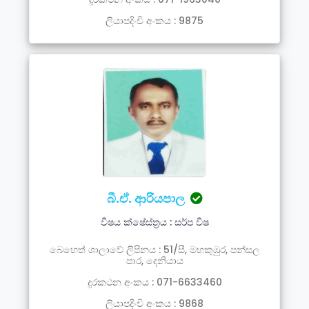
ලියාපදිංචි අංකය : 9875
බී.ඒ. ආරියපාල
විෂය ක්ෂේස්ත්‍රය : සර්ප විෂ
බෙහෙත් ශාලාවේ ලිපිනය : 51/සී, මහකුඹුර, පන්සල
පාර, දෙනියාය
දූරකථන අංකය : 071-6633460
ලියාපදිංචි අංකය : 9868