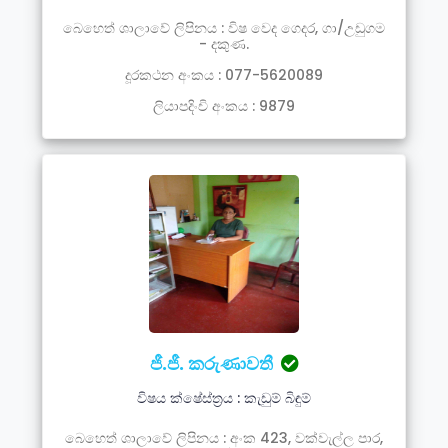
බෙහෙත් ශාලාවේ ලිපිනය : විෂ වෙද ගෙදර, ගා/උඩුගම
- දකුණ.
දූරකථන අංකය : 077-5620089
ලියාපදිංචි අංකය : 9879
ජී.ජී. කරුණාවතී
විෂය ක්ෂේස්ත්‍රය : කැඩුම් බිඳුම්
බෙහෙත් ශාලාවේ ලිපිනය : අංක 423, වක්වැල්ල පාර,