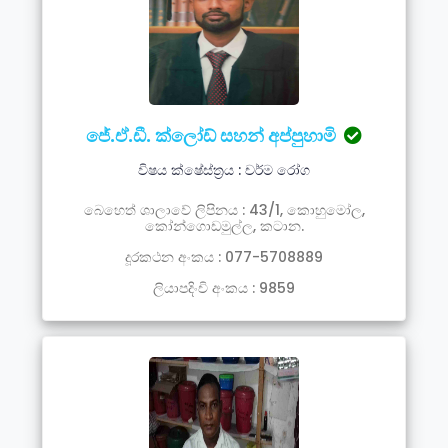
ජේ.ඒ.ඩී. ක්ලෝඩ් සහන් අප්පුහාමි
විෂය ක්ෂේස්ත්‍රය : චර්ම රෝග
බෙහෙත් ශාලාවේ ලිපිනය : 43/1, කොහුමෝල,
කෝන්ගොඩමුල්ල, කටාන.
දූරකථන අංකය : 077-5708889
ලියාපදිංචි අංකය : 9859