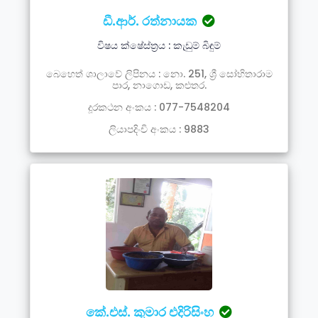
ඩී.ආර්. රත්නායක
විෂය ක්ෂේස්ත්‍රය : කැඩුම් බිඳුම්
බෙහෙත් ශාලාවේ ලිපිනය : නො. 251, ශ්‍රී සෝභිතාරාම
පාර, නාගොඩ, කළුතර.
දූරකථන අංකය : 077-7548204
ලියාපදිංචි අංකය : 9883
කේ.එස්. කුමාර එදිරිසිංහ