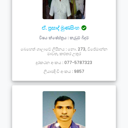
ඒ. ප්‍රසාද් මුණසිංහ
විෂය ක්ෂේස්ත්‍රය : කැඩුම් බිදුම්
බෙහෙත් ශාලාවේ ලිපිනය : නො. 273, විජේමාන්න
මාවත, කළුතර උතුර
දූරකථන අංකය : 077-5787323
ලියාපදිංචි අංකය : 9857