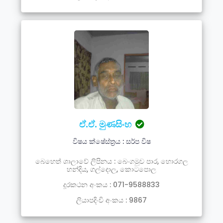
ඒ.ඒ. මුණසිංහ
විෂය ක්ෂේස්ත්‍රය : සර්ප විෂ
බෙහෙත් ශාලාවේ ලිපිනය : බෙංගමුව පාර, හොරගල
හන්දිය, ගල්දොල, කොටපොල
දූරකථන අංකය : 071-9588833
ලියාපදිංචි අංකය : 9867