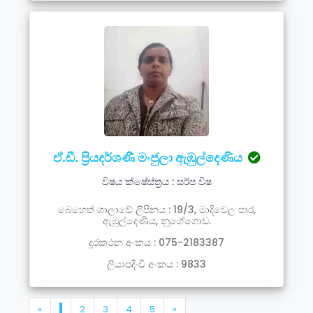
ඒ.ඩී. ප්‍රියදර්ශණී මංජුලා ඇඹුල්දෙණිය
විෂය ක්ෂේස්ත්‍රය : සර්ප විෂ
බෙහෙත් ශාලාවේ ලිපිනය : 19/3, මාදිවෙල පාර,
ඇඹුල්දෙණිය, නුගේගොඩ.
දූරකථන අංකය : 075-2183387
ලියාපදිංචි අංකය : 9833
«
1
2
3
4
5
»