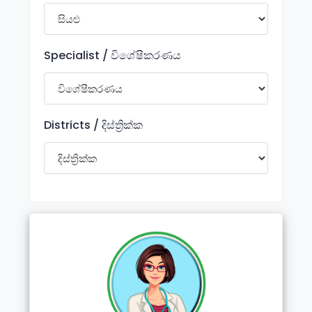
Specialist / විශේෂීකරණය
Districts / දිස්ත්‍රික්ක