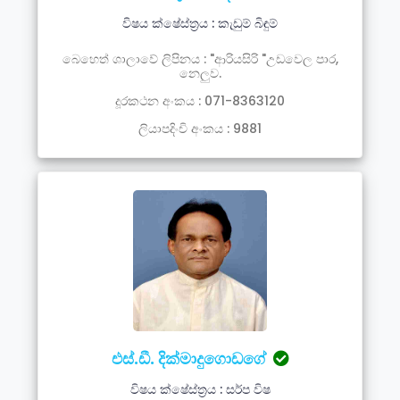
විෂය ක්ෂේස්ත්‍රය : කැඩුම් බිඳුම්
බෙහෙත් ශාලාවේ ලිපිනය : "ආරියසිරි "උඩවෙල පාර,
නෙලුව.
දූරකථන අංකය : 071-8363120
ලියාපදිංචි අංකය : 9881
එස්.ඩී. දික්මාදුගොඩගේ
විෂය ක්ෂේස්ත්‍රය : සර්ප විෂ