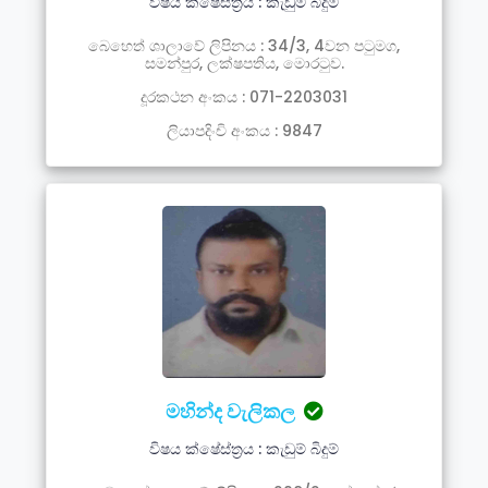
විෂය ක්ෂේස්ත්‍රය : කැඩුම් බිදුම්
බෙහෙත් ශාලාවේ ලිපිනය : 34/3, 4වන පටුමග,
සමන්පුර, ලක්ෂපතිය, මොරටුව.
දූරකථන අංකය : 071-2203031
ලියාපදිංචි අංකය : 9847
මහින්ද වැලිකල
විෂය ක්ෂේස්ත්‍රය : කැඩුම් බිදුම්