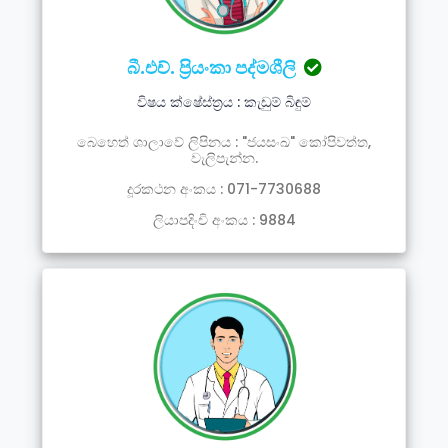
බී.එච්. ප්‍රියංකා පද්මශීලි
විෂය ක්ෂේස්ත්‍රය : කැඩුම් බිඳුම්
බෙහෙත් ශාලාවේ ලිපිනය : "ජයසංඛ" කෝපිවත්ත,
වැලිපැන්න.
දූරකථන අංකය : 071-7730688
ලියාපදිංචි අංකය : 9884