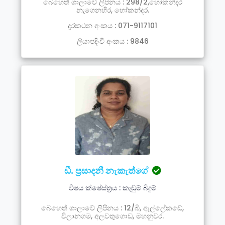
බෙහෙත් ශාලාවේ ලිපිනය : 298/2,හෝකන්දර
නැගෙනහිර, හෝකන්දර.
දූරකථන අංකය : 071-9117101
ලියාපදිංචි අංකය : 9846
ඩී. ප්‍රසාදනී නැකැත්ගේ
විෂය ක්ෂේස්ත්‍රය : කැඩුම් බිදුම්
බෙහෙත් ශාලාවේ ලිපිනය : 12/බි, ඇල්ලේකඩේ,
විලානගම, අලවතුගොඩ, මහනුවර.