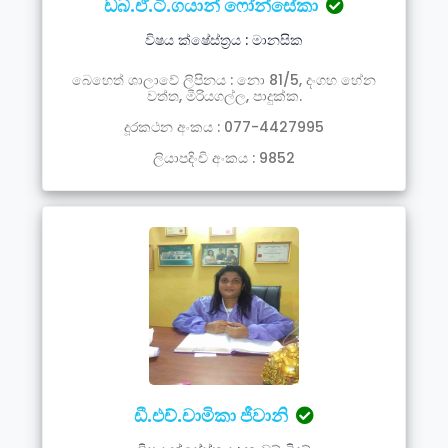
ඩබ්.ඒ.ටී.ගයාන් ෆෝන්සේකා
විෂය ක්ෂේස්ත්‍රය : මානසික
බෙහෙත් ශාලාවේ ලිපිනය : නො 81/5, දංගහ හේන
වත්ත, මීරියගල්ල, පාදුක්ක.
දූරකථන අංකය : 077-4427995
ලියාපදිංචි අංකය : 9852
ඩී.එච්.චාමිකා ජීවානි