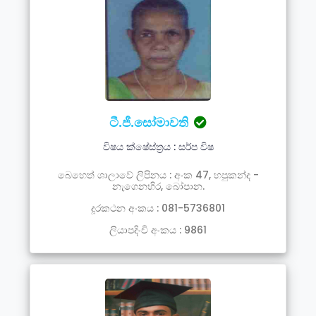
ටී.ජී.සෝමාවති
විෂය ක්ෂේස්ත්‍රය : සර්ප විෂ
බෙහෙත් ශාලාවේ ලිපිනය : අංක 47, හපුකන්ද -
නැගෙනහිර, බෝපාන.
දූරකථන අංකය : 081-5736801
ලියාපදිංචි අංකය : 9861