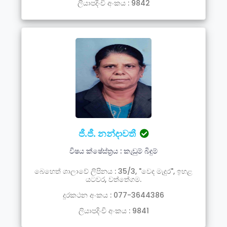
ලියාපදිංචි අංකය : 9842
ජී.ජී. නන්දාවතී
විෂය ක්ෂේස්ත්‍රය : කැඩුම් බිදුම්
බෙහෙත් ශාලාවේ ලිපිනය : 35/3, "වෙද මැදුර", ඉහළ
යටවර, වත්තේගම.
දූරකථන අංකය : 077-3644386
ලියාපදිංචි අංකය : 9841