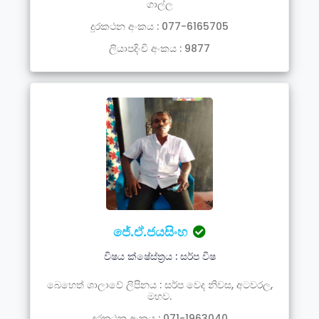
ගාල්ල
දූරකථන අංකය : 077-6165705
ලියාපදිංචි අංකය : 9877
ජේ.ඒ.ජයසිංහ
විෂය ක්ෂේස්ත්‍රය : සර්ප විෂ
බෙහෙත් ශාලාවේ ලිපිනය : සර්ප වෙද නිවස, අටවරල,
මහව.
දූරකථන අංකය : 071-1963040