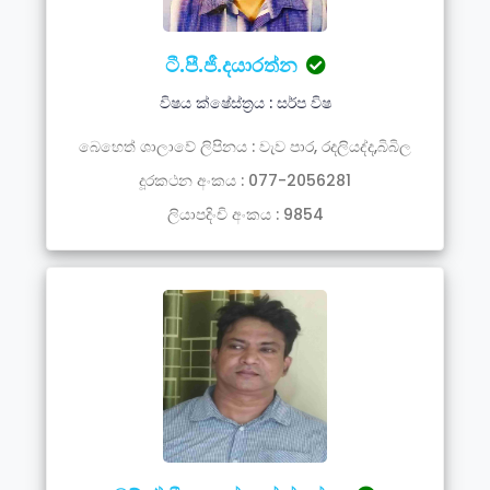
ටී.පී.ජී.දයාරත්න
විෂය ක්ෂේස්ත්‍රය : සර්ප විෂ
බෙහෙත් ශාලාවේ ලිපිනය : වැව පාර, රදලියද්ද,බිබිල
දූරකථන අංකය : 077-2056281
ලියාපදිංචි අංකය : 9854