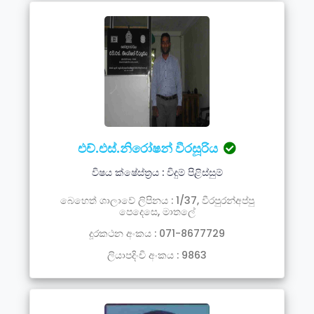
එච්.එස්.නිරෝෂන් වීරසූරිය
විෂය ක්ෂේස්ත්‍රය : විදුම් පිළිස්සුම්
බෙහෙත් ශාලාවේ ලිපිනය : 1/37, වීරපුරන්අප්පු
පෙදෙසෙ, මාතලේ
දූරකථන අංකය : 071-8677729
ලියාපදිංචි අංකය : 9863