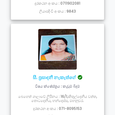
දූරකථන අංකය : 0711902081
ලියාපදිංචි අංකය : 9843
සී. ප්‍රසාදනී නැකැත්ගේ
විෂය ක්ෂේස්ත්‍රය : කැඩුම් බිදුම්
බෙහෙත් ශාලාවේ ලිපිනය : 16/1,කිතුල්දෙනිය වත්ත,
තොටදෙනිය, හන්දෙස්ස, මහනුවර.
දූරකථන අංකය : 071-8095153